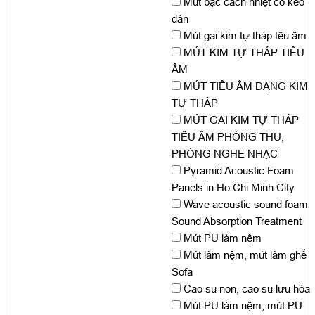
Mút bạc cách nhiệt có keo
dán
Mút gai kim tự tháp têu âm
MÚT KIM TỰ THÁP TIÊU
ÂM
MÚT TIÊU ÂM DẠNG KIM
TỰ THÁP
MÚT GAI KIM TỰ THÁP
TIÊU ÂM PHÒNG THU,
PHÒNG NGHE NHẠC
Pyramid Acoustic Foam
Panels in Ho Chi Minh City
Wave acoustic sound foam
Sound Absorption Treatment
Mút PU làm nệm
Mút làm nệm, mút làm ghế
Sofa
Cao su non, cao su lưu hóa
Mút PU làm nệm, mút PU