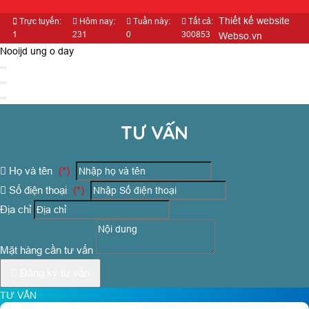
Thiết kế website
Trực tuyến:
Hôm nay:
Tuần này:
Tất cả:
1
231
0
300853
Webso.vn
Nooijd ung o day
TƯ VẤN
Họ và tên
(*)
Số điện thoại
(*)
Địa chỉ
Mặt hàng cần tư vấn
Đăng ký tư vấn
TƯ VẤN