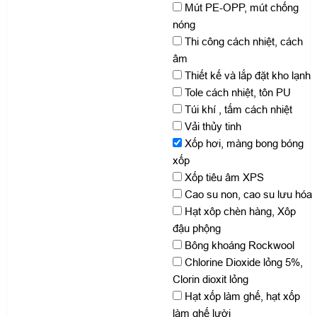
Mút PE-OPP, mút chống
nóng
Thi công cách nhiệt, cách
âm
Thiết kế và lắp đặt kho lạnh
Tole cách nhiệt, tôn PU
Túi khí , tấm cách nhiệt
Vải thủy tinh
Xốp hơi, màng bong bóng
xốp
Xốp tiêu âm XPS
Cao su non, cao su lưu hóa
Hạt xôp chèn hàng, Xôp
đậu phộng
Bông khoáng Rockwool
Chlorine Dioxide lỏng 5%,
Clorin dioxit lỏng
Hạt xốp làm ghế, hạt xốp
làm ghế lười