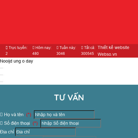
Thiết kế website
Trực tuyến:
Hôm nay:
Tuần này:
Tất cả:
2
480
3046
300545
Webso.vn
Nooijd ung o day
TƯ VẤN
Họ và tên
(*)
Số điện thoại
(*)
Địa chỉ