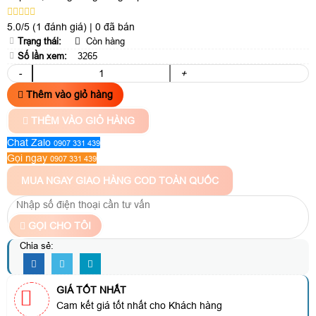
5.0/5
(1 đánh giá)
|
0 đã bán
Trạng thái:
Còn hàng
Số lần xem:
3265
-
+
Thêm vào giỏ hàng
THÊM VÀO GIỎ HÀNG
Chat Zalo
0907 331 439
Gọi ngay
0907 331 439
MUA NGAY
GIAO HÀNG COD TOÀN QUỐC
GỌI CHO TÔI
Chia sẻ:
GIÁ TỐT NHẤT
Cam kết giá tốt nhất cho Khách hàng