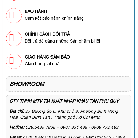
BẢO HÀNH
Cam kết bảo hành chính hãng
CHÍNH SÁCH ĐỔI TRẢ
Đổi trả dễ dàng những Sản phẩm bị lỗi
GIAO HÀNG ĐẢM BẢO
Giao hàng tại nhà
SHOWROOM
CTY TNHH MTV TM XUẤT NHẬP KHẨU TÂN PHÚ QUÝ
Địa chỉ:
27 Đường Số 6, Khu phố 8, Phường Bình Hưng
Hòa, Quận Bình Tân , Thành phố Hồ Chí Minh
Hotline:
028.5435 7868 – 0907 331 439 - 0908 772 483
Email:
cachnhietcacham@gmail.com /
Fax:
028.5435 7869