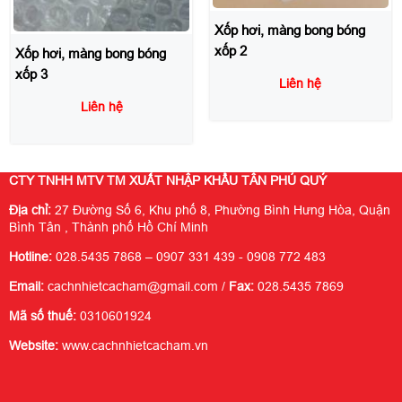
Xốp hơi, màng bong bóng
xốp 2
Xốp hơi, màng bong bóng
xốp 3
Liên hệ
Liên hệ
CTY TNHH MTV TM XUẤT NHẬP KHẨU TÂN PHÚ QUÝ
Địa chỉ:
27 Đường Số 6, Khu phố 8, Phường Bình Hưng Hòa, Quận
Bình Tân , Thành phố Hồ Chí Minh
Hotline:
028.5435 7868 – 0907 331 439 - 0908 772 483
Email:
cachnhietcacham@gmail.com /
Fax:
028.5435 7869
Mã số thuế:
0310601924
Website:
www.cachnhietcacham.vn