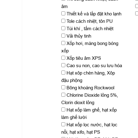
âm
Thiết kế và lắp đặt kho lạnh
Tole cách nhiệt, tôn PU
Túi khí , tấm cách nhiệt
Vải thủy tinh
Xốp hơi, màng bong bóng
xốp
Xốp tiêu âm XPS
Cao su non, cao su lưu hóa
Hạt xôp chèn hàng, Xôp
đậu phộng
Bông khoáng Rockwool
Chlorine Dioxide lỏng 5%,
Clorin dioxit lỏng
Hạt xốp làm ghế, hạt xốp
làm ghế lười
Hạt xốp lọc nước, hạt lọc
nổi, hạt xifo, hạt PS