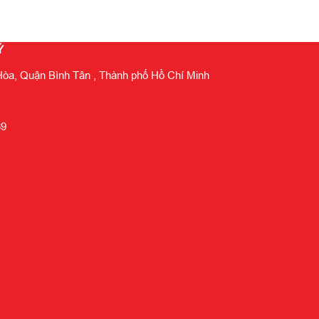
Ý
òa, Quận Bình Tân , Thành phố Hồ Chí Minh
69