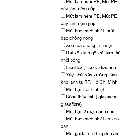
Mút làm nệm PE, Mút PE
dày làm nệm gấp
Mút làm nệm PE, Mút PE
dày làm nệm gấp
Mút bạc cách nhiệt, mút
bạc chống nóng
Xốp hơi chống tĩnh điện
Hạt xốp làm gối cổ, làm thú
nhồi bông
Insulflex , cao su lưu hóa
Xây nhà, xây xưởng, làm
kho lạnh tại TP. Hồ Chí Minh
Mút bạc cách nhiệt
Bông thủy tinh ( glasswool,
glassfibre)
Mút bạc 2 mặt cách nhiệt
Mút bạc cách nhiệt có keo
dán
Mút gai kim tự tháp têu âm