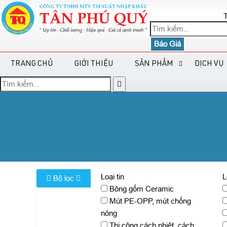
T
Báo Giá
TRANG CHỦ
GIỚI THIỆU
SẢN PHẨM
DỊCH VỤ
Loại tin
L
Bộ lọc
Bông gốm Ceramic
Mút PE-OPP, mút chống
nóng
Thi công cách nhiệt, cách