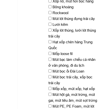
Xốp nổ, mút hơi bọc hàng
Bông khoáng
Rockwool
Mút lót thùng đựng trái cây
Lưới kẽm
Xốp lót thùng, lưới lót thùng
trái cây
Hạt xốp chèn hàng Trung
Quốc
Mốp loose fil
Mút bạc làm chiếu cá nhân
ở văn phòng, đi du lịch
Mút bọc ổi Đài Loan
Mút bọc trái cây, xốp bọc
trái cây
Mốp xốp, mút xốp, hạt xốp
Mút hột gà, mút trứng, mút
gai, mút tiêu âm, mút sọt trứng
Mút PE, PE Foam, mút lót