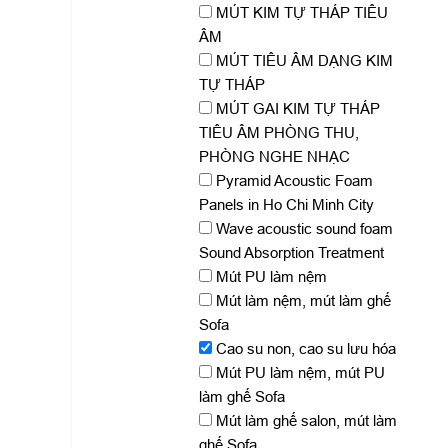
MÚT KIM TỰ THÁP TIÊU
ÂM
MÚT TIÊU ÂM DẠNG KIM
TỰ THÁP
MÚT GAI KIM TỰ THÁP
TIÊU ÂM PHÒNG THU,
PHÒNG NGHE NHẠC
Pyramid Acoustic Foam
Panels in Ho Chi Minh City
Wave acoustic sound foam
Sound Absorption Treatment
Mút PU làm nệm
Mút làm nệm, mút làm ghế
Sofa
Cao su non, cao su lưu hóa
Mút PU làm nệm, mút PU
làm ghế Sofa
Mút làm ghế salon, mút làm
ghế Sofa