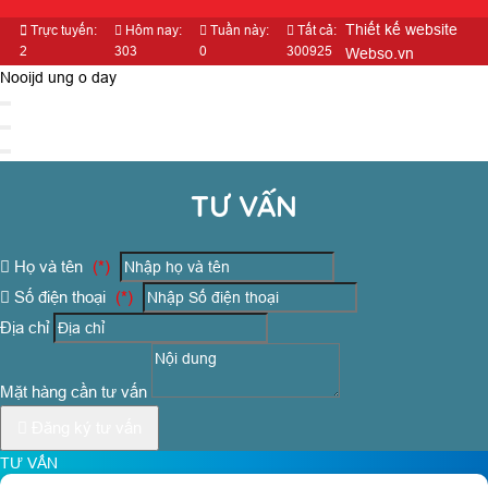
Thiết kế website
Trực tuyến:
Hôm nay:
Tuần này:
Tất cả:
2
303
0
300925
Webso.vn
Nooijd ung o day
TƯ VẤN
Họ và tên
(*)
Số điện thoại
(*)
Địa chỉ
Mặt hàng cần tư vấn
Đăng ký tư vấn
TƯ VẤN
Họ và tên
(*)