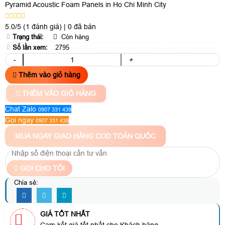
Pyramid Acoustic Foam Panels in Ho Chi Minh City
5.0/5
(1 đánh giá)
|
0 đã bán
Trạng thái:
Còn hàng
Số lần xem:
2795
-
+
Thêm vào giỏ hàng
THÊM VÀO GIỎ HÀNG
Chat Zalo
0907 331 439
Gọi ngay
0907 331 439
MUA NGAY
GIAO HÀNG COD TOÀN QUỐC
GỌI CHO TÔI
Chia sẻ:
GIÁ TỐT NHẤT
Cam kết giá tốt nhất cho Khách hàng