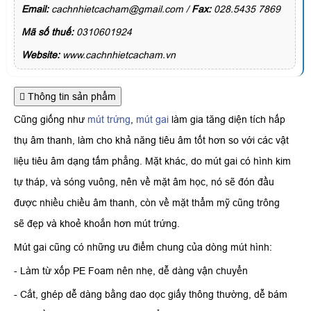
Email:
cachnhietcacham@gmail.com /
Fax:
028.5435 7869
Mã số thuế:
0310601924
Website:
www.cachnhietcacham.vn
Thông tin sản phẩm
Cũng giống như
mút trứng
,
mút gai
làm gia tăng diện tích hấp
thụ âm thanh, làm cho khả năng tiêu âm tốt hơn so với các vật
liệu tiêu âm dạng tấm phẳng. Mặt khác, do mút gai có hình kim
tự tháp, và sóng vuông, nên về mặt âm học, nó sẽ đón đầu
được nhiều chiều âm thanh, còn về mặt thẩm mỹ cũng trông
sẽ đẹp và khoẻ khoắn hơn mút trứng.
Mút gai cũng có những ưu điểm chung của dòng mút hình:
- Làm từ xốp PE Foam nên nhẹ, dễ dàng vận chuyển
- Cắt, ghép dễ dàng bằng dao dọc giấy thông thường, dễ bám