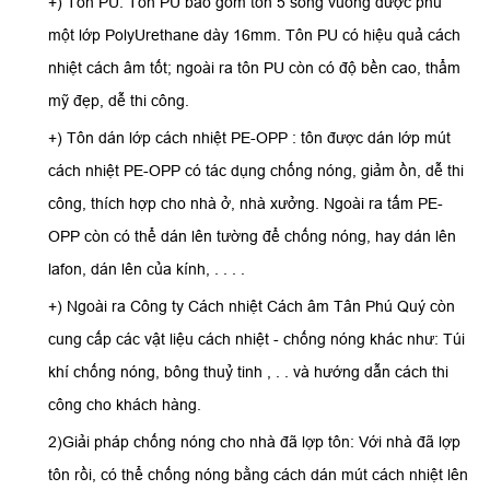
+) Tôn PU: Tôn PU bao gồm tôn 5 sóng vuông được phủ
một lớp PolyUrethane dày 16mm. Tôn PU có hiệu quả cách
nhiệt cách âm tốt; ngoài ra tôn PU còn có độ bền cao, thẩm
mỹ đẹp, dễ thi công.
+) Tôn dán lớp cách nhiệt PE-OPP : tôn được dán lớp mút
cách nhiệt PE-OPP có tác dụng chống nóng, giảm ồn, dễ thi
công, thích hợp cho nhà ở, nhà xưởng. Ngoài ra tấm PE-
OPP còn có thể dán lên tường để chống nóng, hay dán lên
lafon, dán lên của kính, . . . .
+) Ngoài ra Công ty Cách nhiệt Cách âm Tân Phú Quý còn
cung cấp các vật liệu cách nhiệt - chống nóng khác như: Túi
khí chống nóng, bông thuỷ tinh , . . và hướng dẫn cách thi
công cho khách hàng.
2)Giải pháp chống nóng cho nhà đã lợp tôn: Với nhà đã lợp
tôn rồi, có thể chống nóng bằng cách dán mút cách nhiệt lên