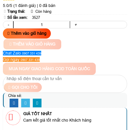
5.0/5
(1 đánh giá)
|
0 đã bán
Trạng thái:
Còn hàng
Số lần xem:
3527
-
+
Thêm vào giỏ hàng
THÊM VÀO GIỎ HÀNG
Chat Zalo
0907 331 439
Gọi ngay
0907 331 439
MUA NGAY
GIAO HÀNG COD TOÀN QUỐC
GỌI CHO TÔI
Chia sẻ:
GIÁ TỐT NHẤT
Cam kết giá tốt nhất cho Khách hàng