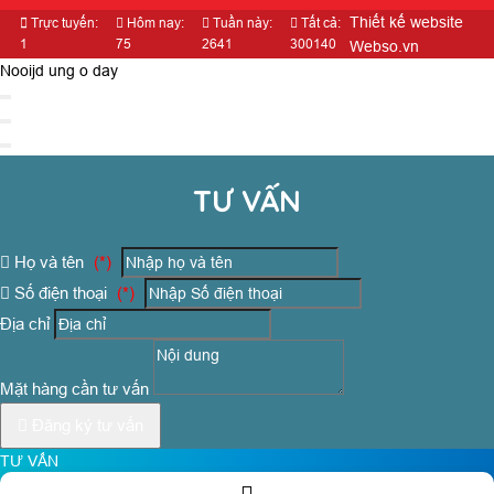
Thiết kế website
Trực tuyến:
Hôm nay:
Tuần này:
Tất cả:
1
75
2641
300140
Webso.vn
Nooijd ung o day
TƯ VẤN
Họ và tên
(*)
Số điện thoại
(*)
Địa chỉ
Mặt hàng cần tư vấn
Đăng ký tư vấn