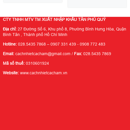
Liên hệ
CTY TNHH MTV TM XUẤT NHẬP KHẨU TÂN PHÚ QUÝ
Địa chỉ:
27 Đường Số 6, Khu phố 8, Phường Bình Hưng Hòa, Quận
Bình Tân , Thành phố Hồ Chí Minh
Hotline:
028.5435 7868 – 0907 331 439 - 0908 772 483
Email:
cachnhietcacham@gmail.com /
Fax:
028.5435 7869
Mã số thuế:
0310601924
Website:
www.cachnhietcacham.vn