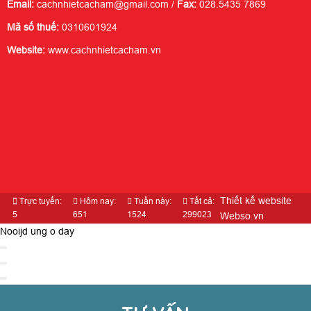
Email:
cachnhietcacham@gmail.com /
Fax:
028.5435 7869
Mã số thuế:
0310601924
Website:
www.cachnhietcacham.vn
Thiết kế website
Trực tuyến:
Hôm nay:
Tuần này:
Tất cả:
5
651
1524
299023
Webso.vn
Nooijd ung o day