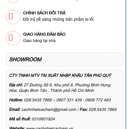
CHÍNH SÁCH ĐỔI TRẢ
Đổi trả dễ dàng những Sản phẩm bị lỗi
GIAO HÀNG ĐẢM BẢO
Giao hàng tại nhà
SHOWROOM
CTY TNHH MTV TM XUẤT NHẬP KHẨU TÂN PHÚ QUÝ
Địa chỉ:
27 Đường Số 6, Khu phố 8, Phường Bình Hưng
Hòa, Quận Bình Tân , Thành phố Hồ Chí Minh
Hotline:
028.5435 7868 – 0907 331 439 - 0908 772 483
Email:
cachnhietcacham@gmail.com /
Fax:
028.5435 7869
Mã số thuế:
0310601924
Website:
www.cachnhietcacham.vn