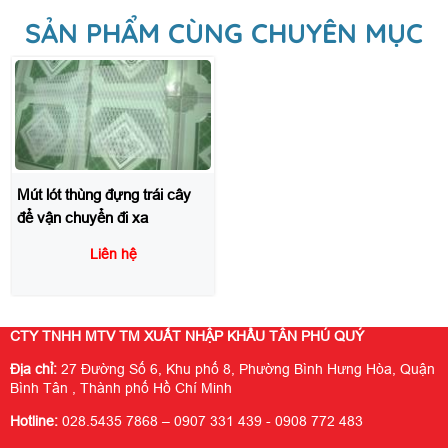
SẢN PHẨM CÙNG CHUYÊN MỤC
Mút lót thùng đựng trái cây
để vận chuyển đi xa
Liên hệ
CTY TNHH MTV TM XUẤT NHẬP KHẨU TÂN PHÚ QUÝ
Địa chỉ:
27 Đường Số 6, Khu phố 8, Phường Bình Hưng Hòa, Quận
Bình Tân , Thành phố Hồ Chí Minh
Hotline:
028.5435 7868 – 0907 331 439 - 0908 772 483