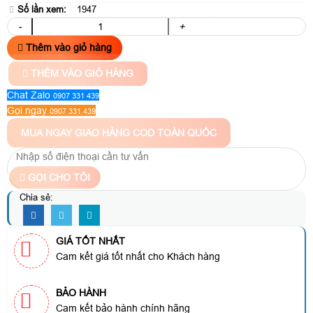
Số lần xem:
1947
-
+
Thêm vào giỏ hàng
THÊM VÀO GIỎ HÀNG
Chat Zalo
0907 331 439
Gọi ngay
0907 331 439
MUA NGAY
GIAO HÀNG COD TOÀN QUỐC
GỌI CHO TÔI
Chia sẻ:
GIÁ TỐT NHẤT
Cam kết giá tốt nhất cho Khách hàng
BẢO HÀNH
Cam kết bảo hành chính hãng