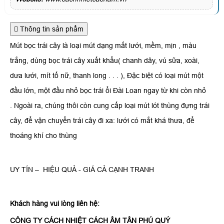
Thông tin sản phẩm
Mút bọc trái cây là loại mút dạng mắt lưới, mềm, mịn , màu
trắng, dùng bọc trái cây xuất khẩu( chanh dây, vú sữa, xoài,
dưa lưới, mít tố nữ, thanh long . . . ), Đặc biệt có loại mút một
đầu lớn, một đầu nhỏ bọc trái ổi Đài Loan ngay từ khi còn nhỏ
. Ngoài ra, chúng thôi còn cung cấp loại mút lót thùng đựng trái
cây, để vận chuyển trái cây đi xa: lưới có mắt khá thưa, để
thoáng khí cho thùng
UY TÍN – HIỆU QUẢ - GIÁ CẢ CẠNH TRANH
Khách hàng vui lòng liên hệ:
CÔNG TY CÁCH NHIỆT CÁCH ÂM TÂN PHÚ QUÝ