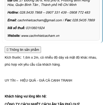
Địa chỉ:
27 Đường Số 6, Khu phố 8, Phường Bình Hưng
Hòa, Quận Bình Tân , Thành phố Hồ Chí Minh
Hotline:
028.5435 7868 – 0907 331 439 - 0908 772 483
Email:
cachnhietcacham@gmail.com /
Fax:
028.5435 7869
Mã số thuế:
0310601924
Website:
www.cachnhietcacham.vn
Thông tin sản phẩm
Kích thước: 1,6m x 2m, có nhiều độ dày và mật độ khác nhau,
phù hợp với yêu cầu của khách hàng.
UY TÍN – HIỆU QUẢ - GIÁ CẢ CẠNH TRANH
Khách hàng vui lòng liên hệ:
CÔNG TY CÁCH NHIỆT CÁCH ÂM TÂN PHÚ QUÝ