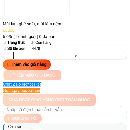
Mút làm ghế sofa, mút làm nệm
5.0/5
(1 đánh giá)
|
0 đã bán
Trạng thái:
Còn hàng
Số lần xem:
4478
-
+
Thêm vào giỏ hàng
THÊM VÀO GIỎ HÀNG
Chat Zalo
0907 331 439
Gọi ngay
0907 331 439
MUA NGAY
GIAO HÀNG COD TOÀN QUỐC
GỌI CHO TÔI
Chia sẻ: