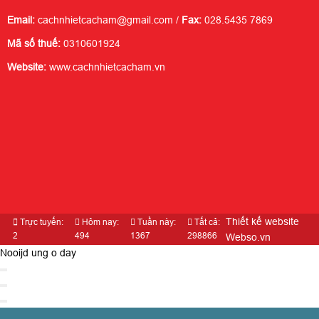
Email:
cachnhietcacham@gmail.com /
Fax:
028.5435 7869
Mã số thuế:
0310601924
Website:
www.cachnhietcacham.vn
Thiết kế website
Trực tuyến:
Hôm nay:
Tuần này:
Tất cả:
2
494
1367
298866
Webso.vn
Nooijd ung o day