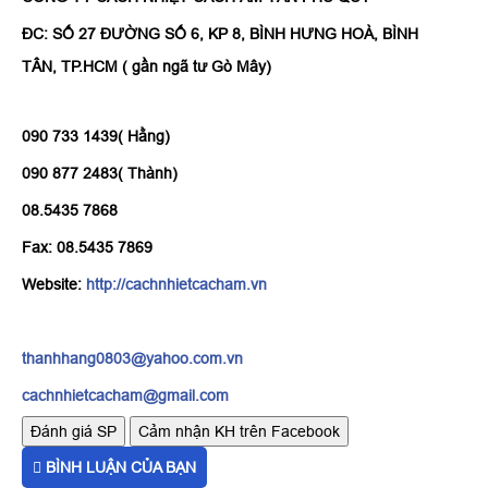
ĐC: SỐ 27 ĐƯỜNG SỐ 6, KP 8, BÌNH HƯNG HOÀ, BÌNH
TÂN, TP.HCM ( gần ngã tư Gò Mây)
090 733 1439( Hằng)
090 877 2483( Thành)
08.5435 7868
Fax: 08.5435 7869
Website:
http://cachnhietcacham.vn
thanhhang0803@yahoo.com.vn
cachnhietcacham@gmail.com
Đánh giá SP
Cảm nhận KH trên Facebook
BÌNH LUẬN CỦA BẠN