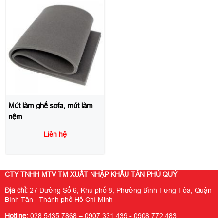
Mút làm ghế sofa, mút làm
nệm
Liên hệ
CTY TNHH MTV TM XUẤT NHẬP KHẨU TÂN PHÚ QUÝ
Địa chỉ:
27 Đường Số 6, Khu phố 8, Phường Bình Hưng Hòa, Quận
Bình Tân , Thành phố Hồ Chí Minh
Hotline:
028.5435 7868 – 0907 331 439 - 0908 772 483