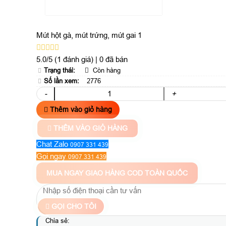
Mút hột gà, mút trứng, mút gai 1
5.0/5
(1 đánh giá)
|
0 đã bán
Trạng thái:
Còn hàng
Số lần xem:
2776
-
+
Thêm vào giỏ hàng
THÊM VÀO GIỎ HÀNG
Chat Zalo
0907 331 439
Gọi ngay
0907 331 439
MUA NGAY
GIAO HÀNG COD TOÀN QUỐC
GỌI CHO TÔI
Chia sẻ: