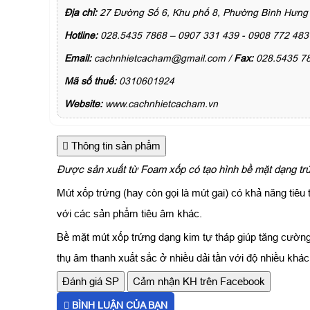
Địa chỉ:
27 Đường Số 6, Khu phố 8, Phường Bình Hưng 
Hotline:
028.5435 7868 – 0907 331 439 - 0908 772 483
Email:
cachnhietcacham@gmail.com /
Fax:
028.5435 7
Mã số thuế:
0310601924
Website:
www.cachnhietcacham.vn
Thông tin sản phẩm
Được sản xuất từ Foam xốp có tạo hình bề mặt dạng trứn
Mút xốp trứng (hay còn gọi là mút gai) có khả năng tiê
với các sản phẩm tiêu âm khác.
Bề mặt mút xốp trứng dạng kim tự tháp giúp tăng cường
thụ âm thanh xuất sắc ở nhiều dải tần với độ nhiều khá
Đánh giá SP
Cảm nhận KH trên Facebook
BÌNH LUẬN CỦA BẠN