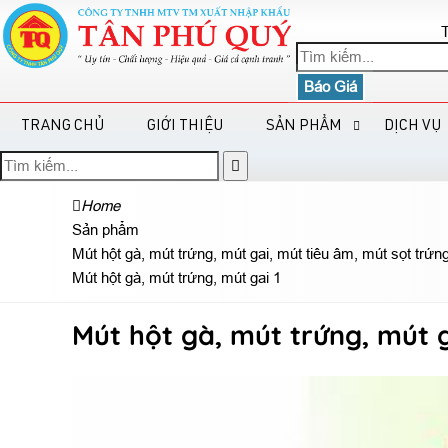
T
Báo Giá
TRANG CHỦ
GIỚI THIỆU
SẢN PHẨM
DỊCH VỤ
Home
Sản phẩm
Mút hột gà, mút trứng, mút gai, mút tiêu âm, mút sọt trứn
Mút hột gà, mút trứng, mút gai 1
Mút hột gà, mút trứng, mút g