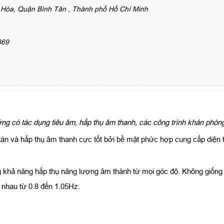
Hòa, Quận Bình Tân , Thành phố Hồ Chí Minh
869
g có tác dụng tiêu âm, hấp thụ âm thanh, các công trình khán phòng,
u tán và hấp thụ âm thanh cực tốt bởi bề mặt phức hợp cung cấp diện
 khả năng hấp thụ năng lượng âm thành từ mọi góc độ. Không giống n
c nhau từ 0.8 đến 1.05Hz.