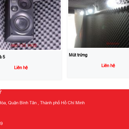
Mút gai 3
Liên hệ
g
Liên hệ
Ý
òa, Quận Bình Tân , Thành phố Hồ Chí Minh