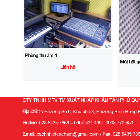
Mút trứn
Mút hột gà 5
Liên hệ
CTY TNHH MTV TM XUẤT NHẬP KHẨU TÂN PHÚ QU
Địa chỉ:
27 Đường Số 6, Khu phố 8, Phường Bình Hưng H
Hotline:
028.5435 7868 – 0907 331 439 - 0908 772 483