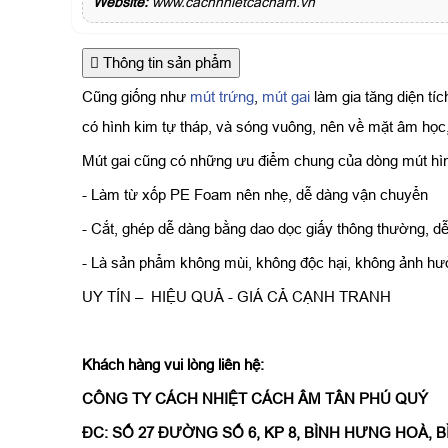
Website:
www.cachnhietcacham.vn
Thông tin sản phẩm
Cũng giống như
mút trứng
,
mút gai
làm gia tăng diện tí
có hình kim tự tháp, và sóng vuông, nên về mặt âm họ
Mút gai cũng có những ưu điểm chung của dòng mút hì
- Làm từ xốp PE Foam nên nhẹ, dễ dàng vận chuyển
- Cắt, ghép dễ dàng bằng dao dọc giấy thông thường, dễ
- Là sản phẩm không mùi, không độc hại, không ảnh h
UY TÍN – HIỆU QUẢ - GIÁ CẢ CẠNH TRANH
Khách hàng vui lòng liên hệ:
CÔNG TY CÁCH NHIỆT CÁCH ÂM TÂN PHÚ QUÝ
ĐC: SỐ 27 ĐƯỜNG SỐ 6, KP 8, BÌNH HƯNG HOÀ, BÌN