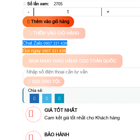
Số lần xem:
2705
-
+
Thêm vào giỏ hàng
THÊM VÀO GIỎ HÀNG
Chat Zalo
0907 331 439
Gọi ngay
0907 331 439
MUA NGAY
GIAO HÀNG COD TOÀN QUỐC
GỌI CHO TÔI
Chia sẻ:
GIÁ TỐT NHẤT
Cam kết giá tốt nhất cho Khách hàng
BẢO HÀNH