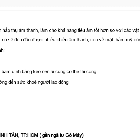
ch hấp thụ âm thanh, làm cho khả năng tiêu âm tốt hơn so với các vật
c, nó sẽ đón đầu được nhiều chiều âm thanh, còn về mặt thẩm mỹ cũ
nh:
 bám dính bằng keo nên ai cũng có thể thi công
ưởng đến sức khoẻ người lao động
H TÂN, TP.HCM ( gần ngã tư Gò Mây)