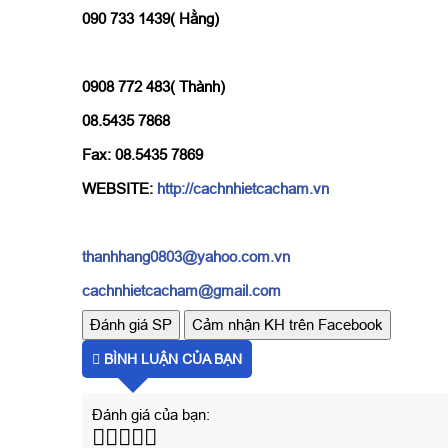
090 733 1439( Hằng)
0908 772 483( Thành)
08.5435 7868
Fax: 08.5435 7869
WEBSITE:
http://cachnhietcacham.vn
thanhhang0803@yahoo.com.vn
cachnhietcacham@gmail.com
Đánh giá SP
Cảm nhận KH trên Facebook
BÌNH LUẬN CỦA BẠN
Đánh giá của bạn: