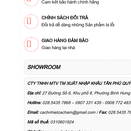
Cam kết bảo hành chính hãng
CHÍNH SÁCH ĐỔI TRẢ
Đổi trả dễ dàng những Sản phẩm bị lỗi
GIAO HÀNG ĐẢM BẢO
Giao hàng tại nhà
SHOWROOM
CTY TNHH MTV TM XUẤT NHẬP KHẨU TÂN PHÚ QUÝ
Địa chỉ:
27 Đường Số 6, Khu phố 8, Phường Bình Hưng 
Hotline:
028.5435 7868 – 0907 331 439 - 0908 772 483
Email:
cachnhietcacham@gmail.com /
Fax:
028.5435 7
Mã số thuế:
0310601924