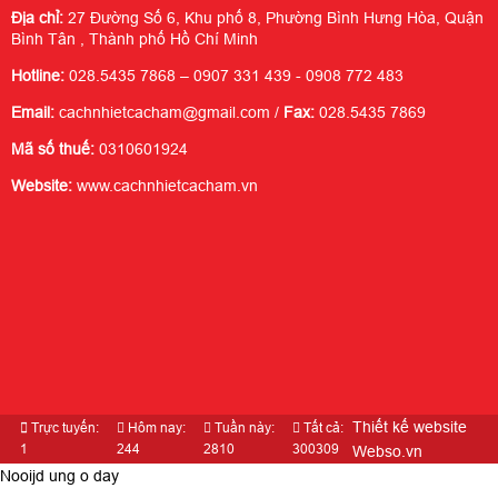
Địa chỉ:
27 Đường Số 6, Khu phố 8, Phường Bình Hưng Hòa, Quận
Bình Tân , Thành phố Hồ Chí Minh
Hotline:
028.5435 7868 – 0907 331 439 - 0908 772 483
Email:
cachnhietcacham@gmail.com /
Fax:
028.5435 7869
Mã số thuế:
0310601924
Website:
www.cachnhietcacham.vn
Thiết kế website
Trực tuyến:
Hôm nay:
Tuần này:
Tất cả:
1
244
2810
300309
Webso.vn
Nooijd ung o day