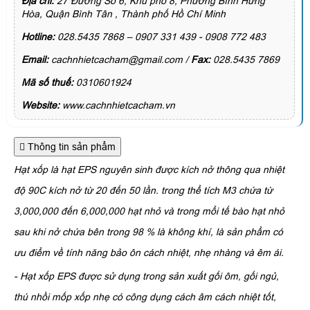
Địa chỉ:
27 Đường Số 6, Khu phố 8, Phường Bình Hưng
Hòa, Quận Bình Tân , Thành phố Hồ Chí Minh
Hotline:
028.5435 7868 – 0907 331 439 - 0908 772 483
Email:
cachnhietcacham@gmail.com /
Fax:
028.5435 7869
Mã số thuế:
0310601924
Website:
www.cachnhietcacham.vn
Thông tin sản phẩm
Hạt xốp là hạt EPS nguyên sinh được kích nở thông qua nhiệt
độ 90C kích nở từ 20 đến 50 lần. trong thể tích M3 chứa từ
3,000,000 đến 6,000,000 hạt nhỏ và trong mổi tế bào hạt nhỏ
sau khi nở chứa bên trong 98 % là không khí, là sản phẩm có
ư
u
đ
i
ểm về tính nă
ng b
ảo ôn cách nhiệt, nhẹ nhàng và êm ái.
- Hạt xốp EPS được sử dụng trong sản xuất gối ôm, gối ngủ,
thú nhồi mốp xốp nhẹ có công dụng cách âm cách nhiệt tốt,