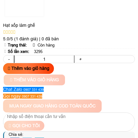
Hạt xốp làm ghế
5.0/5
(1 đánh giá)
|
0 đã bán
Trạng thái:
Còn hàng
Số lần xem:
3295
-
+
Thêm vào giỏ hàng
THÊM VÀO GIỎ HÀNG
Chat Zalo
0907 331 439
Gọi ngay
0907 331 439
MUA NGAY
GIAO HÀNG COD TOÀN QUỐC
GỌI CHO TÔI
Chia sẻ: