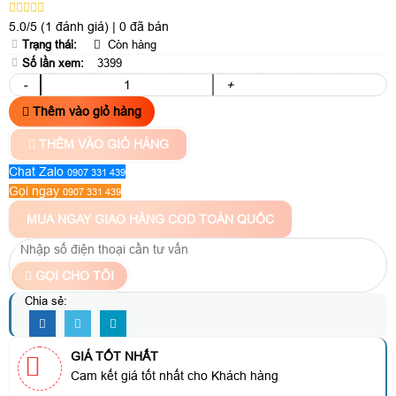
5.0/5
(1 đánh giá)
|
0 đã bán
Trạng thái:
Còn hàng
Số lần xem:
3399
-
+
Thêm vào giỏ hàng
THÊM VÀO GIỎ HÀNG
Chat Zalo
0907 331 439
Gọi ngay
0907 331 439
MUA NGAY
GIAO HÀNG COD TOÀN QUỐC
GỌI CHO TÔI
Chia sẻ:
GIÁ TỐT NHẤT
Cam kết giá tốt nhất cho Khách hàng