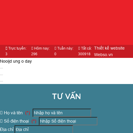
Thiết kế website
Trực tuyến:
Hôm nay:
Tuần này:
Tất cả:
3
296
0
300918
Webso.vn
Nooijd ung o day
TƯ VẤN
Họ và tên
(*)